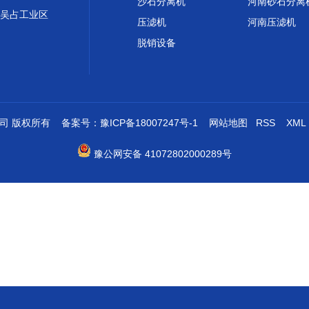
沙石分离机
河南砂石分离
吴占工业区
压滤机
河南压滤机
脱销设备
限公司 版权所有 备案号：
豫ICP备18007247号-1
网站地图
RSS
XML
豫公网安备 41072802000289号