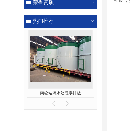
精良 
荣誉资质
洗轮机
热门推荐
处理零排放
商砼站污水处理零排放
河南沙石分离