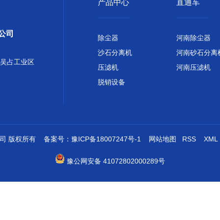
产品中心
直通车
公司
除尘器
河南除尘器
沙石分离机
河南砂石分离
吴占工业区
压滤机
河南压滤机
脱销设备
限公司 版权所有 备案号：
豫ICP备18007247号-1
网站地图
RSS
XML
豫公网安备 41072802000289号