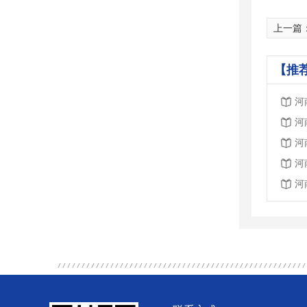
上一篇
【推
河
河
河