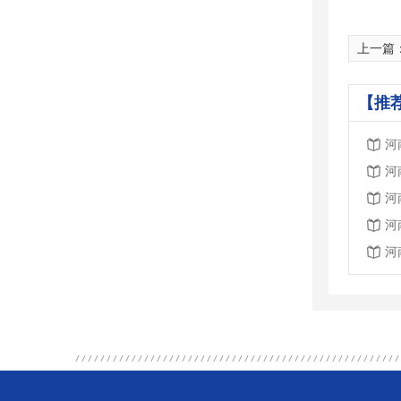
上一篇
【推
河
河
河