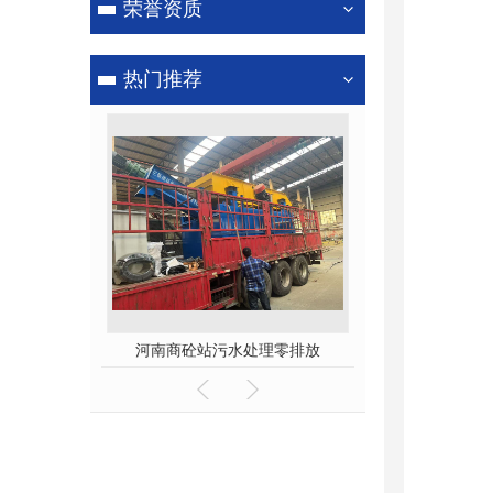
荣誉资质
洗轮机
热门推荐
处理零排放
商砼站污水处理零排放
河南沙石分离