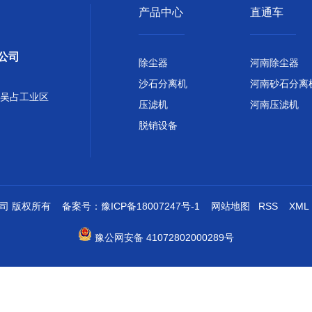
产品中心
直通车
公司
除尘器
河南除尘器
沙石分离机
河南砂石分离
吴占工业区
压滤机
河南压滤机
脱销设备
限公司 版权所有 备案号：
豫ICP备18007247号-1
网站地图
RSS
XML
豫公网安备 41072802000289号