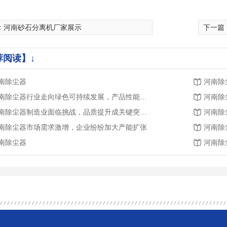
：
河南砂石分离机厂家展示
下一篇
荐阅读】↓
南除尘器
河南除
河南除尘器行业走向绿色可持续发展，产品性能不断提升
河南除
河南除尘器制造业面临挑战，品质提升成关键突破点
河南除
南除尘器市场需求激增，企业纷纷加大产能扩张
河南除
南除尘器
河南除