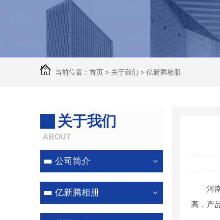
除尘器
河南脉冲除尘设备
河南锅炉除尘器
河南除尘器
当前位置：
首页
>
关于我们
>
亿新腾相册
河南除尘器厂家
关于我们
ABOUT
公司简介
河
亿新腾相册
高，产